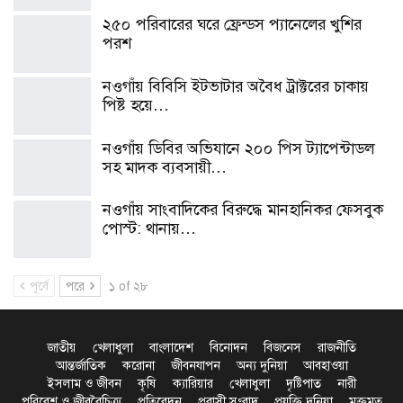
২৫০ পরিবারের ঘরে ফ্রেন্ডস প্যানেলের খুশির
পরশ
নওগাঁয় বিবিসি ইটভাটার অবৈধ ট্রাক্টরের চাকায়
পিষ্ট হয়ে…
নওগাঁয় ডিবির অভিযানে ২০০ পিস ট্যাপেন্টাডল
সহ মাদক ব্যবসায়ী…
নওগাঁয় সাংবাদিকের বিরুদ্ধে মানহানিকর ফেসবুক
পোস্ট: থানায়…
পূর্বে
পরে
১ of ২৮
জাতীয়
খেলাধুলা
বাংলাদেশ
বিনোদন
বিজনেস
রাজনীতি
আন্তর্জাতিক
করোনা
জীবনযাপন
অন্য দুনিয়া
আবহাওয়া
ইসলাম ও জীবন
কৃষি
ক্যারিয়ার
খেলাধুলা
দৃষ্টিপাত
নারী
পরিবেশ ও জীববৈচিত্র্য
প্রতিবেদন
প্রবাসী সংবাদ
প্রযুক্তি দুনিয়া
মুক্তমত