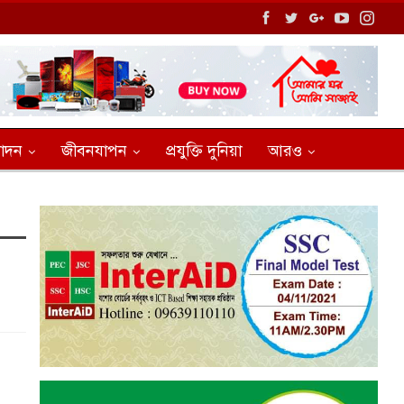
োদন
জীবনযাপন
প্রযুক্তি দুনিয়া
আরও