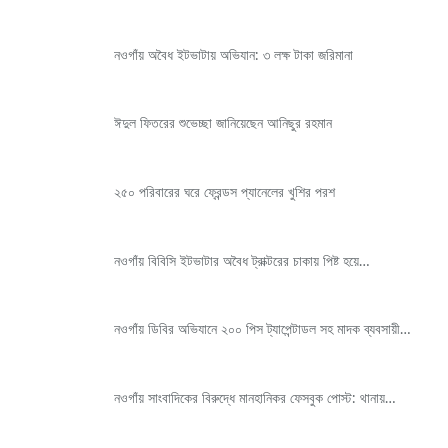
নওগাঁয় অবৈধ ইটভাটায় অভিযান: ৩ লক্ষ টাকা জরিমানা
ঈদুল ফিতরের শুভেচ্ছা জানিয়েছেন আনিছুর রহমান
২৫০ পরিবারের ঘরে ফ্রেন্ডস প্যানেলের খুশির পরশ
নওগাঁয় বিবিসি ইটভাটার অবৈধ ট্রাক্টরের চাকায় পিষ্ট হয়ে…
নওগাঁয় ডিবির অভিযানে ২০০ পিস ট্যাপেন্টাডল সহ মাদক ব্যবসায়ী…
নওগাঁয় সাংবাদিকের বিরুদ্ধে মানহানিকর ফেসবুক পোস্ট: থানায়…