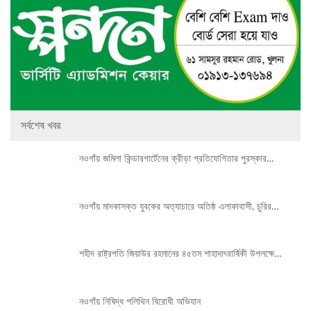
সর্বশেষ খবর
নওগাঁয় জমিলা কিন্ডারগার্টেনের ক্রীড়া প্রতিযোগিতার পুরস্কার…
নওগাঁয় মাদকাসক্ত যুবকের অত্যাচারে অতিষ্ঠ এলাকাবাসী, চুরির…
শহীদ রাষ্ট্রপতি জিয়াউর রহমানের ৪৫তম শাহাদাৎবার্ষিকী উপলক্ষে…
নওগাঁয় নিষিদ্ধ পলিথিন বিরোধী অভিযান