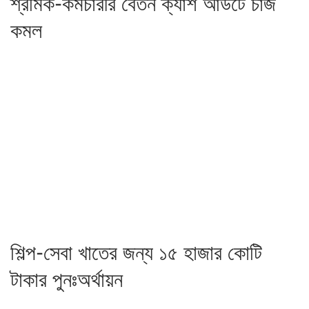
শ্রমিক-কর্মচারীর বেতন ক্যাশ আউটে চার্জ
কমল
শিল্প-সেবা খাতের জন্য ১৫ হাজার কোটি
টাকার পুনঃঅর্থায়ন