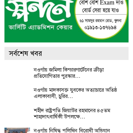
সর্বশেষ খবর
নওগাঁয় জমিলা কিন্ডারগার্টেনের ক্রীড়া
প্রতিযোগিতার পুরস্কার…
নওগাঁয় মাদকাসক্ত যুবকের অত্যাচারে অতিষ্ঠ
এলাকাবাসী, চুরির…
শহীদ রাষ্ট্রপতি জিয়াউর রহমানের ৪৫তম
শাহাদাৎবার্ষিকী উপলক্ষে…
নওগাঁয় নিষিদ্ধ পলিথিন বিরোধী অভিযান