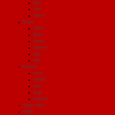
ফুটবল
টেনিস
অন্যান্য
বিনোদন
হলিউড
বলিউড
ঢালিউড
তারকালাপ
নাটক
সঙ্গিত
জীবনযাপন
ফ্যাশন
গৃহস্থালি
ভ্রমন
স্বাস্থ্য
রান্নাবান্না
প্রযুক্তি দুনিয়া
শিক্ষাঙ্গন