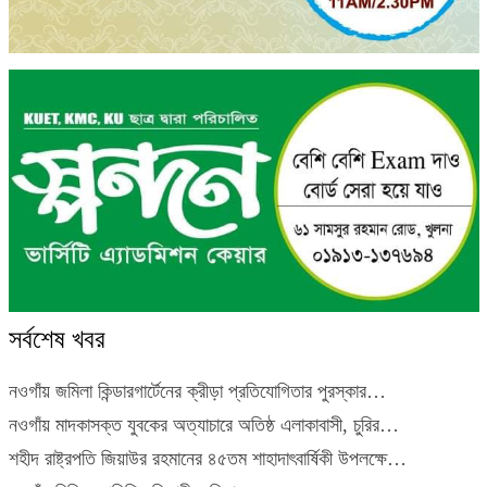
সর্বশেষ খবর
নওগাঁয় জমিলা কিন্ডারগার্টেনের ক্রীড়া প্রতিযোগিতার পুরস্কার…
নওগাঁয় মাদকাসক্ত যুবকের অত্যাচারে অতিষ্ঠ এলাকাবাসী, চুরির…
শহীদ রাষ্ট্রপতি জিয়াউর রহমানের ৪৫তম শাহাদাৎবার্ষিকী উপলক্ষে…