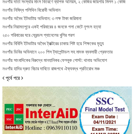
নওগাঁয় দাতা সংস্থার মাংস বিতরণে ব্যাপক অনিয়ম, ২ কেজির জায়গায় মিলল ১ কেজি
নওগাঁয় নিষিদ্ধ পলিথিন বিরোধী অভিযান
নওগাঁয় অবৈধ ইটভাটায় অভিযান: ৩ লক্ষ টাকা জরিমানা
নওগাঁর নিয়ামতপুরে একই পরিবারের ৪ জনকে গলা কেটে নৃশংস হত্যা
২৫০ পরিবারের ঘরে ফ্রেন্ডস প্যানেলের খুশির পরশ
নওগাঁয় বিবিসি ইটভাটার অবৈধ ট্রাক্টরের চাকায় পিষ্ট হয়ে শিক্ষকের মৃত্যু
নওগাঁয় ডিবির অভিযানে ২০০ পিস ট্যাপেন্টাডল সহ মাদক ব্যবসায়ী গ্রেফতার
নওগাঁয় সাংবাদিকের বিরুদ্ধে মানহানিকর ফেসবুক পোস্ট: থানায় অভিযোগ
নওগাঁয় হাদির দ্রুত বিচার দাবিতে রাজপথে ঐক্যবদ্ধ প্রতিরোধ মঞ্চ
পূর্বে
পরে