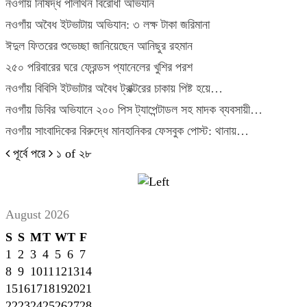
নওগাঁয় নিষিদ্ধ পলিথিন বিরোধী অভিযান
নওগাঁয় অবৈধ ইটভাটায় অভিযান: ৩ লক্ষ টাকা জরিমানা
ঈদুল ফিতরের শুভেচ্ছা জানিয়েছেন আনিছুর রহমান
২৫০ পরিবারের ঘরে ফ্রেন্ডস প্যানেলের খুশির পরশ
নওগাঁয় বিবিসি ইটভাটার অবৈধ ট্রাক্টরের চাকায় পিষ্ট হয়ে…
নওগাঁয় ডিবির অভিযানে ২০০ পিস ট্যাপেন্টাডল সহ মাদক ব্যবসায়ী…
নওগাঁয় সাংবাদিকের বিরুদ্ধে মানহানিকর ফেসবুক পোস্ট: থানায়…
পূর্বে
পরে
১ of ২৮
August 2026
S
S
M
T
W
T
F
1
2
3
4
5
6
7
8
9
10
11
12
13
14
15
16
17
18
19
20
21
22
23
24
25
26
27
28