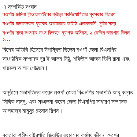
এ সম্পর্কিত সংবাদ
নওগাঁয় জমিলা কিন্ডারগার্টেনের ক্রীড়া প্রতিযোগিতার পুরস্কার বিতরণ
নওগাঁয় মাদকাসক্ত যুবকের অত্যাচারে অতিষ্ঠ এলাকাবাসী, চুরির সময়…
নওগাঁয় দাতা সংস্থার মাংস বিতরণে ব্যাপক অনিয়ম, ২ কেজির জায়গায় মিলল
১…
বিশেষ অতিথি হিসেবে উপস্থিত ছিলেন নওগাঁ জেলা বিএনপির
সাংগঠনিক সম্পাদক নূর ই আলম মিঠু, শফিউল আজম ভিপি রানা এবং
খায়রুল আলম গোল্ডেন।
অনুষ্ঠানে সভাপতিত্ব করেন নওগাঁ জেলা বিএনপির সভাপতি আবু বক্কর
সিদ্দিক নান্নু, এবং সঞ্চালনা করেন জেলা বিএনপির সাধারণ সম্পাদক
আলহাজ্ব মামুনুর রহমান রিপন।
বক্তারা শহীদ রাষ্ট্রপতি জিয়াউর রহমানের কর্মময় জীবন, দেশের