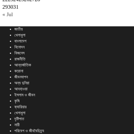
29
30
31
« Jul
জাতীয়
খেলাধুলা
বাংলাদেশ
বিনোদন
বিজনেস
রাজনীতি
আন্তর্জাতিক
করোনা
জীবনযাপন
অন্য দুনিয়া
আবহাওয়া
ইসলাম ও জীবন
কৃষি
ক্যারিয়ার
খেলাধুলা
দৃষ্টিপাত
নারী
পরিবেশ ও জীববৈচিত্র্য