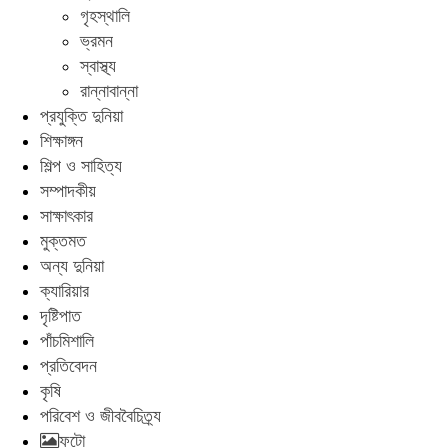
গৃহস্থালি
ভ্রমন
স্বাস্থ্য
রান্নাবান্না
প্রযুক্তি দুনিয়া
শিক্ষাঙ্গন
শিল্প ও সাহিত্য
সম্পাদকীয়
সাক্ষাৎকার
মুক্তমত
অন্য দুনিয়া
ক্যারিয়ার
দৃষ্টিপাত
পাঁচমিশালি
প্রতিবেদন
কৃষি
পরিবেশ ও জীববৈচিত্র্য
ফটো