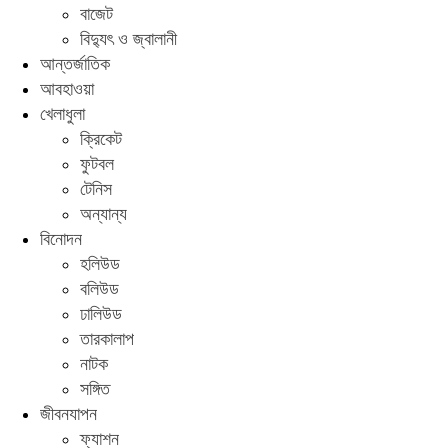
বাজেট
বিদ্যুৎ ও জ্বালানী
আন্তর্জাতিক
আবহাওয়া
খেলাধুলা
ক্রিকেট
ফুটবল
টেনিস
অন্যান্য
বিনোদন
হলিউড
বলিউড
ঢালিউড
তারকালাপ
নাটক
সঙ্গিত
জীবনযাপন
ফ্যাশন