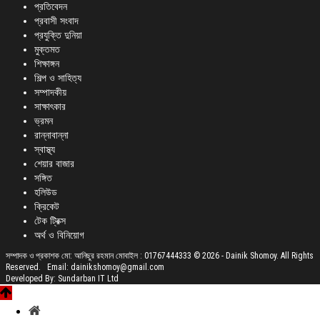
প্রতিবেদন
প্রবাসী সংবাদ
প্রযুক্তি দুনিয়া
মুক্তমত
শিক্ষাঙ্গন
শিল্প ও সাহিত্য
সম্পাদকীয়
সাক্ষাৎকার
ভ্রমন
রান্নাবান্না
স্বাস্থ্য
শেয়ার বাজার
সঙ্গিত
হলিউড
ক্রিকেট
টেক ট্রিক্স
অর্থ ও বিনিয়োগ
সম্পাদক ও প্রকাশক মো: আনিছুর রহমান মোবাইল : 01767444333 © 2026 - Dainik Shomoy. All Rights
Reserved. Email: dainikshomoy@gmail.com
Developed By: Sundarban IT Ltd