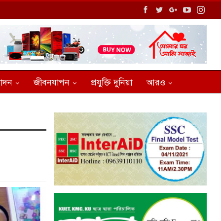
োদন
জীবনযাপন
প্রযুক্তি দুনিয়া
আরও