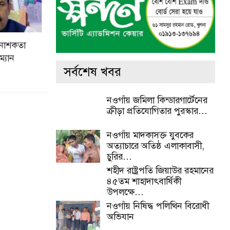
 নাশকতা
্যান
সর্বশেষ খবর
নওগাঁয় জমিলা কিন্ডারগার্টেনের
ক্রীড়া প্রতিযোগিতার পুরস্কার…
নওগাঁয় মাদকাসক্ত যুবকের
অত্যাচারে অতিষ্ঠ এলাকাবাসী,
চুরির…
শহীদ রাষ্ট্রপতি জিয়াউর রহমানের
৪৫তম শাহাদাৎবার্ষিকী
উপলক্ষে…
নওগাঁয় নিষিদ্ধ পলিথিন বিরোধী
অভিযান