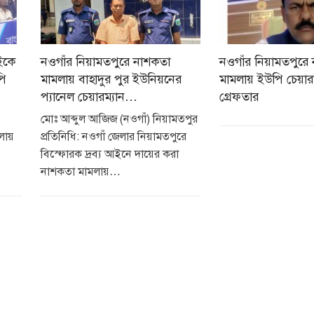
ইকে
নওগাঁর নিয়ামতপুরে নাশকতা
নওগাঁর নিয়ামতপুরে
পি
মামলায় বাহাদুর পুর ইউনিয়নের
মামলায় ইউপি চেয়ারম
প্যানেল চেয়ারম্যান…
গ্রেফতার
ি
মোঃ আব্দুল আজিজ (নওগাঁ) নিয়ামতপুর
ায়
প্রতিনিধি: নওগাঁ জেলার নিয়ামতপুরে
বিস্ফোরক দ্রব্য আইনে দায়ের করা
নাশকতা মামলায়…