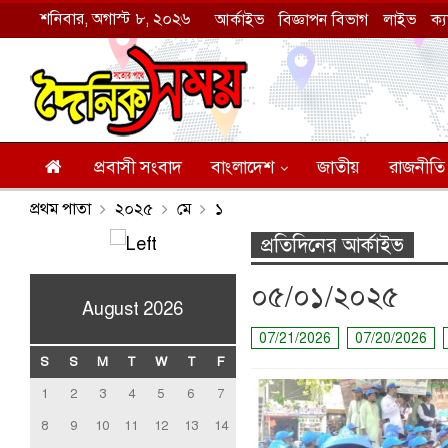
শনিবার, অগাস্ট ৮, ২০২৬
আর্কাইভ
বিজ্ঞাপন বিভাগ
লাইভ
ক্
প্রবাসী সংবাদ
বাংলাদেশ
জাতীয়
রাজনীতি
প্রথম পাতা
২০২৫
মে
১
প্রতিদিনের আর্কাইভ
০৫/০১/২০২৫
August 2026
07/21/2026
07/20/2026
S
S
M
T
W
T
F
1
2
3
4
5
6
7
8
9
10
11
12
13
14