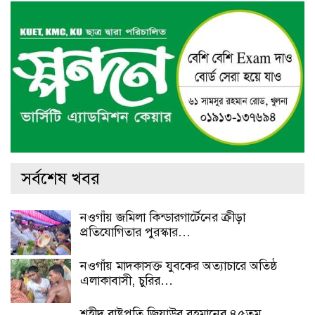
সর্বশেষ খবর
নওগাঁয় জমিলা কিন্ডারগার্টেনের ক্রীড়া
প্রতিযোগিতার পুরস্কার…
নওগাঁয় মাদকাসক্ত যুবকের অত্যাচারে অতিষ্ঠ
এলাকাবাসী, চুরির…
শহীদ রাষ্ট্রপতি জিয়াউর রহমানের ৪৫তম