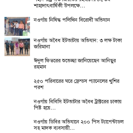
শাহাদাৎবার্ষিকী উপলক্ষে…
নওগাঁয় নিষিদ্ধ পলিথিন বিরোধী অভিযান
নওগাঁয় অবৈধ ইটভাটায় অভিযান: ৩ লক্ষ টাকা
জরিমানা
ঈদুল ফিতরের শুভেচ্ছা জানিয়েছেন আনিছুর
রহমান
২৫০ পরিবারের ঘরে ফ্রেন্ডস প্যানেলের খুশির
পরশ
নওগাঁয় বিবিসি ইটভাটার অবৈধ ট্রাক্টরের চাকায়
পিষ্ট হয়ে…
নওগাঁয় ডিবির অভিযানে ২০০ পিস ট্যাপেন্টাডল
সহ মাদক ব্যবসায়ী…