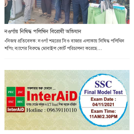
নওগাঁয় নিষিদ্ধ পলিথিন বিরোধী অভিযান
•নিজস্ব প্রতিবেদক: নওগাঁ শহরের সিও বাজার এলাকায় নিষিদ্ধ পলিথিন
শপিং ব্যাগের বিরুদ্ধে মোবাইল কোর্ট পরিচালনা করেছে…