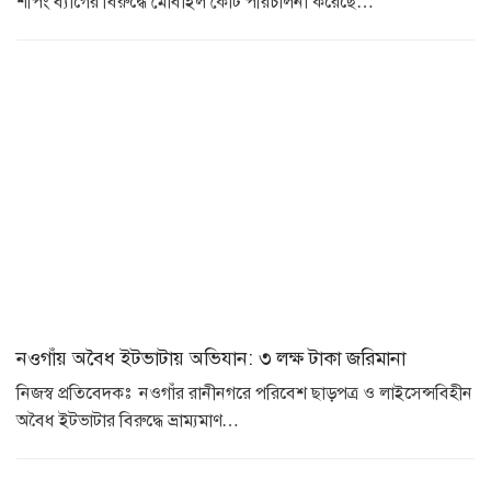
শপিং ব্যাগের বিরুদ্ধে মোবাইল কোর্ট পরিচালনা করেছে…
নওগাঁয় অবৈধ ইটভাটায় অভিযান: ৩ লক্ষ টাকা জরিমানা
নিজস্ব প্রতিবেদকঃ নওগাঁর রানীনগরে পরিবেশ ছাড়পত্র ও লাইসেন্সবিহীন
অবৈধ ইটভাটার বিরুদ্ধে ভ্রাম্যমাণ…