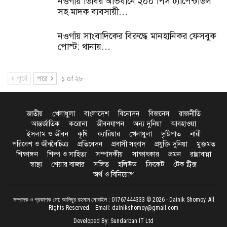
নওগাঁয় ডিবির অভিযানে ২০০ পিস ট্যাপেন্টাডল
সহ মাদক ব্যবসায়ী…
নওগাঁয় সাংবাদিকের বিরুদ্ধে মানহানিকর ফেসবুক
পোস্ট: থানায়…
পূর্বে
পরে
১ of ২৮
জাতীয়
খেলাধুলা
বাংলাদেশ
বিনোদন
বিজনেস
রাজনীতি
আন্তর্জাতিক
করোনা
জীবনযাপন
অন্য দুনিয়া
আবহাওয়া
ইসলাম ও জীবন
কৃষি
ক্যারিয়ার
খেলাধুলা
দৃষ্টিপাত
নারী
পরিবেশ ও জীববৈচিত্র্য
প্রতিবেদন
প্রবাসী সংবাদ
প্রযুক্তি দুনিয়া
মুক্তমত
শিক্ষাঙ্গন
শিল্প ও সাহিত্য
সম্পাদকীয়
সাক্ষাৎকার
ভ্রমন
রান্নাবান্না
স্বাস্থ্য
শেয়ার বাজার
সঙ্গিত
হলিউড
ক্রিকেট
টেক ট্রিক্স
অর্থ ও বিনিয়োগ
সম্পাদক ও প্রকাশক মো: আনিছুর রহমান মোবাইল : 01767444333 © 2026 - Dainik Shomoy. All
Rights Reserved. Email: dainikshomoy@gmail.com
Developed By: Sundarban IT Ltd